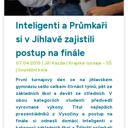
Inteligenti a Průmkaři
si v Jihlavě zajistili
postup na finále
07.04.2015 | Jiří Kazda | Krajské turnaje - SŠ
| Soutěžní kola
První turnajový den se na jihlavském
gymnáziu sešlo celkem čtrnáct týmů, pět ze
základních škol a devět ze středních. V
obou kategoriích studenti předvedli
vyrovnané výkony. Titul nejlepších
prezentiádníků z Vysočiny a postup na
finále si odnesli domácí Inteligenti v
kategorii základních škol a Žďárští průmkaři