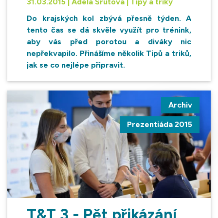
31.03.2015 | Adéla Šrutová | Tipy a triky
Do krajských kol zbývá přesně týden. A
tento čas se dá skvěle využít pro trénink,
aby vás před porotou a diváky nic
nepřekvapilo. Přinášíme několik Tipů a triků,
jak se co nejlépe připravit.
Archiv
Prezentiáda 2015
T&T 3 - Pět přikázání