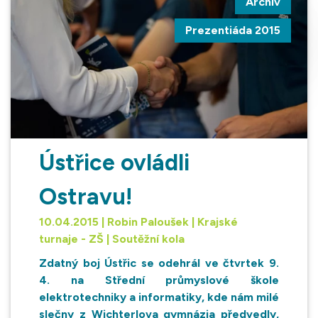
Archiv
Prezentiáda 2015
Ústřice ovládli
Ostravu!
10.04.2015 | Robin Paloušek | Krajské
turnaje - ZŠ | Soutěžní kola
Zdatný boj Ústřic se odehrál ve čtvrtek 9.
4. na Střední průmyslové škole
elektrotechniky a informatiky, kde nám milé
slečny z Wichterlova gymnázia předvedly,