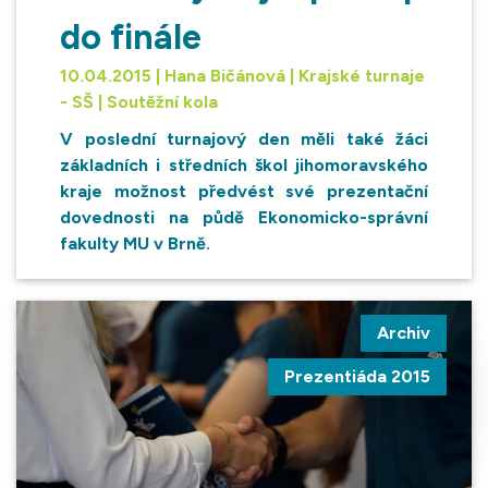
do finále
10.04.2015 | Hana Bičánová | Krajské turnaje
- SŠ | Soutěžní kola
V poslední turnajový den měli také žáci
základních i středních škol jihomoravského
kraje možnost předvést své prezentační
dovednosti na půdě Ekonomicko-správní
fakulty MU v Brně.
Archiv
Prezentiáda 2015