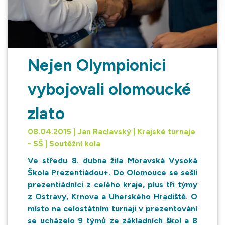
Nejen Olympionici
vybojovali olomoucké
zlato
08.04.2015 | Jan Raclavský | Krajské turnaje
- SŠ | Soutěžní kola
Ve středu 8. dubna žila Moravská Vysoká
Škola Prezentiádou+. Do Olomouce se sešli
prezentiádníci z celého kraje, plus tři týmy
z Ostravy, Krnova a Uherského Hradiště. O
místo na celostátním turnaji v prezentování
se ucházelo 9 týmů ze základních škol a 8