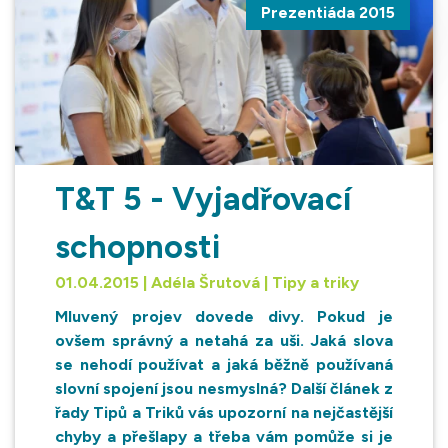
Prezentiáda 2015
T&T 5 - Vyjadřovací
schopnosti
01.04.2015 | Adéla Šrutová | Tipy a triky
Mluvený projev dovede divy. Pokud je
ovšem správný a netahá za uši. Jaká slova
se nehodí používat a jaká běžně používaná
slovní spojení jsou nesmyslná? Další článek z
řady Tipů a Triků vás upozorní na nejčastější
chyby a přešlapy a třeba vám pomůže si je