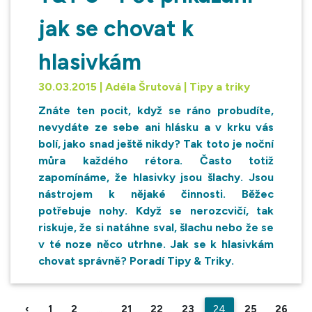
jak se chovat k
hlasivkám
30.03.2015 | Adéla Šrutová | Tipy a triky
Znáte ten pocit, když se ráno probudíte,
nevydáte ze sebe ani hlásku a v krku vás
bolí, jako snad ještě nikdy? Tak toto je noční
můra každého rétora. Často totiž
zapomínáme, že hlasivky jsou šlachy. Jsou
nástrojem k nějaké činnosti. Běžec
potřebuje nohy. Když se nerozcvičí, tak
riskuje, že si natáhne sval, šlachu nebo že se
v té noze něco utrhne. Jak se k hlasivkám
chovat správně? Poradí Tipy & Triky.
‹
1
2
...
21
22
23
24
25
26