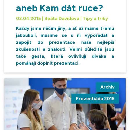
aneb Kam dát ruce?
03.04.2015 | Beáta Davidová | Tipy a triky
Každý jsme něčím jiný, a ať už máme trému
jakoukoli, musíme se s ní vypořádat a
zapojit do prezentace naše nejlepší
zkušenosti a znalosti. Velmi důležitá jsou
také gesta, která ovlivňují diváka a
pomáhají doplnit prezentaci.
Archiv
Prezentiáda 2015