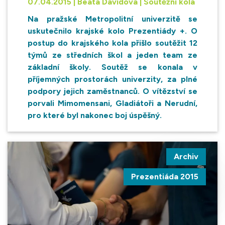
07.04.2015 | Beáta Davidová | Soutěžní kola
Na pražské Metropolitní univerzitě se
uskutečnilo krajské kolo Prezentiády +. O
postup do krajského kola přišlo soutěžit 12
týmů ze středních škol a jeden team ze
základní školy. Soutěž se konala v
příjemných prostorách univerzity, za plné
podpory jejich zaměstnanců. O vítězství se
porvali Mimomensani, Gladiátoři a Nerudní,
pro které byl nakonec boj úspěšný.
Archiv
Prezentiáda 2015