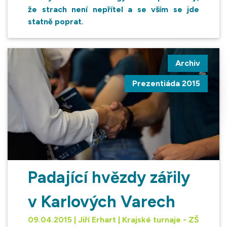
že strach není nepřítel a se vším se jde
statně poprat.
Archiv
Prezentiáda 2015
Padající hvězdy zářily
v Karlových Varech
09.04.2015 | Jiří Erhart | Krajské turnaje - ZŠ