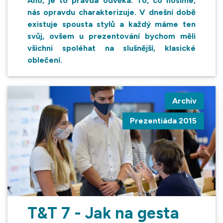
Ano, je to pravda odvěká. To, co nosíme,
nás opravdu charakterizuje. V dnešní době
existuje spousta stylů a každý máme ten
svůj, ovšem u prezentování bychom měli
všichni spoléhat na slušnější, klasické
oblečení.
Archiv
Prezentiáda 2015
T&T 7 - Jak na gesta