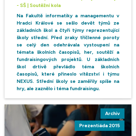
- SŠ | Soutěžní kola
Na Fakultě informatiky a managementu v
Hradci Králové se sešlo devět týmů ze
základních škol a čtyři týmy reprezentující
školy střední. Před zraky tříčlenné poroty
se celý den odehrávala vystoupení na
témata školních časopisů, her, soutěží a
fundraisingových projektů. U základních
škol drtivě převládlo téma školních
časopisů, které přineslo vítězství i týmu
NEXUS. Střední školy se zaměřily spíše na
hry, ale zaznělo i téma fundraisingu.
Archiv
Prezentiáda 2015