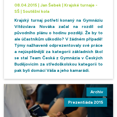
08.04.2015 | Jan Šebek | Krajské turnaje -
SŠ | Soutěžní kola
Krajský turnaj potřetí konaný na Gymnáziu
Vítězslava Nováka začal na rozdíl od
původního plánu o hodinu později. Že by to
ale účastníkům uškodilo? V žádném případě!
Týmy nažhaveně odprezentovaly své práce
a nejúspěšnější za kategorii základních škol
se stal Team Česká z Gymnázia v Českých
Budějovicím za středoškolskou kategorii to
pak byli domácí Váša a jeho kamarádi.
Archiv
Prezentiáda 2015