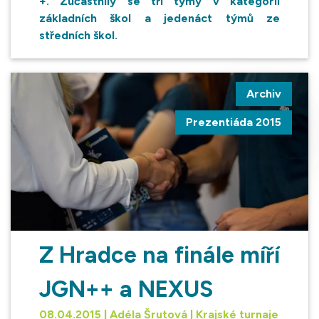
+. Zúčastnily se tři týmy v kategorii
základních škol a jedenáct týmů ze
středních škol.
Archiv
Prezentiáda 2015
Z Hradce na finále míří
JGN++ a NEXUS
08.04.2015 | Adéla Šrutová | Krajské turnaje