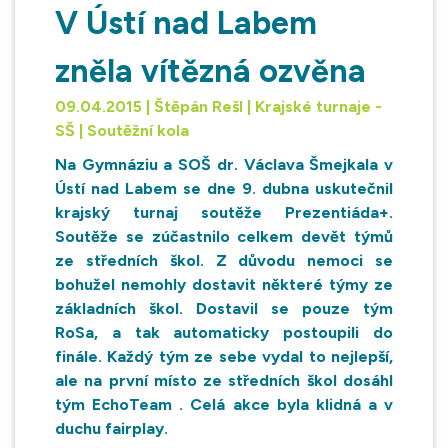
V Ústí nad Labem
zněla vítězná ozvěna
09.04.2015 | Štěpán Rešl | Krajské turnaje -
SŠ | Soutěžní kola
Na Gymnáziu a SOŠ dr. Václava Šmejkala v
Ústí nad Labem se dne 9. dubna uskutečnil
krajský turnaj soutěže Prezentiáda+.
Soutěže se zúčastnilo celkem devět týmů
ze středních škol. Z důvodu nemoci se
bohužel nemohly dostavit některé týmy ze
základních škol. Dostavil se pouze tým
RoSa, a tak automaticky postoupili do
finále. Každý tým ze sebe vydal to nejlepší,
ale na první místo ze středních škol dosáhl
tým EchoTeam . Celá akce byla klidná a v
duchu fairplay.