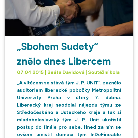
„Sbohem Sudety“
znělo dnes Libercem
07.04.2015 | Beáta Davidová | Soutěžní kola
„A vítězem se stává tým J. P. UNIT“, zaznělo
auditoriem liberecké pobočky Metropolitní
Univerzity Praha v úterý 7. dubna.
Liberecký kraj neodolal nájezdu týmu ze
Středočeského a Ústeckého kraje a tak si
mladoboleslavský tým J. P. Unit ukořistil
postup do finále pro sebe. Hned za ním se
ovšem umístil domácí tým InDeFineable