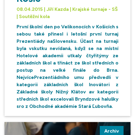
08.04.2015 | Jiří Kazda | Krajské turnaje - SŠ
| Soutěžní kola
První školní den po Velikonocích v Košicích s
sebou také přinesl i letošní první turnaj
Prezentiády naSlovensku. Účast na turnaji
byla vskutku nevídaná, když se na místní
Hotelové akademii utkaly čtyřitýmy ze
základních škol a třináct ze škol středních o
postup na velké finále do Brna.
NejvícePrezentiádního umu předvedli v
kategorii základních škol Inovátori z
Základné školy Nižný Klátov av kategorii
středních škol excelovali Bryndzové halušky
sro z Obchodné akadémie Stará Ľubovňa.
Archiv