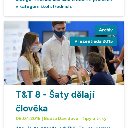
v kategorii škol středních.
Archiv
Prezentiáda 2015
T&T 8 - Šaty dělají
člověka
06.04.2015 | Beáta Davidová | Tipy a triky