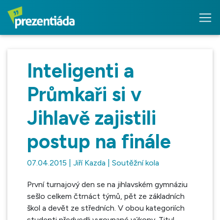
Inteligenti a
Průmkaři si v
Jihlavě zajistili
postup na finále
07.04.2015 | Jiří Kazda | Soutěžní kola
První turnajový den se na jihlavském gymnáziu
sešlo celkem čtrnáct týmů, pět ze základních
škol a devět ze středních. V obou kategoriích
studenti předvedli vyrovnané výkony. Titul