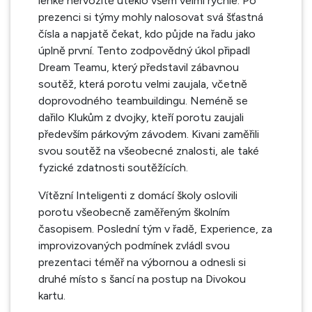
lehké nervozitě uteklo všem velmi rychle. Po
prezenci si týmy mohly nalosovat svá šťastná
čísla a napjatě čekat, kdo půjde na řadu jako
úplně první. Tento zodpovědný úkol připadl
Dream Teamu, který představil zábavnou
soutěž, která porotu velmi zaujala, včetně
doprovodného teambuildingu. Neméně se
dařilo Klukům z dvojky, kteří porotu zaujali
především párkovým závodem. Kivani zaměřili
svou soutěž na všeobecné znalosti, ale také
fyzické zdatnosti soutěžících.
Vítězní Inteligenti z domácí školy oslovili
porotu všeobecně zaměřeným školním
časopisem. Poslední tým v řadě, Experience, za
improvizovaných podmínek zvládl svou
prezentaci téměř na výbornou a odnesli si
druhé místo s šancí na postup na Divokou
kartu.