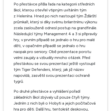
Po přestávce přišla řada na kategorii středních
škol, kterou otevřel vtipným uvítáním tým
z Helenína. Hned po nich nastoupil tým Žďárští
průmkaři, který si díky svému brilantnímu výkonu
zcela zaslouženě odnesl postup na grandfinále.
Následující týmy Management 4 a 3 si připravily
hry, v prvním případě se jednalo o hru pro malé
děti, v opačném případě se jednalo o hru
naopak pro seniory. Obě prezentace porotu
velmi zaujaly a vzbudily mnoho otázek. Před
přestávkou se svou prezentací ještě vystoupil
tým Tiger Defenders, který, jak již název
napovídá, zasvětil svou prezentaci ochraně
tygrů.
Po druhé přestávce a vyhlášení pořadí
základních škol zbývaly už pouze čtyři týmy.
Jedním z nich byli o Hobyti a jejich počítačová
hra pro děti. Další hru, tentokrát deskovou,