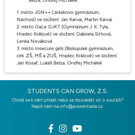
Belza, Ondřej Michálek
1. místo JGN++ (Jiráskovo gymnázium,
Náchod) ve složení: Jan Karvai, Martin Karvai
2. místo GaLe GJKT (Gymnázium J. K. Tyla,
Hradec Králové) ve složení: Gabriela Sittová,
Lenka Nováková
3. místo Insecure girls (Biskupské gymnázium,
círk. ZŠ, MŠ a ZUŠ, Hradec Králové) ve složení:
Jan Kosař, Lukáš Belza, Ondřej Michálek
STUDENTS CAN GROW, Z.S.
Chceš se k nám přidat nebo se dozvědět víc o soutěži?
Napiš nám na
info@prezentiada.cz.