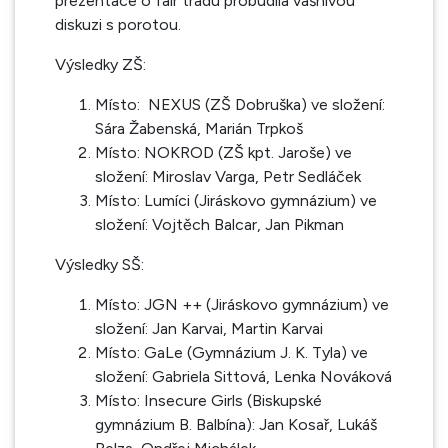
prezentace o fair tradu probudila vášnivou
diskuzi s porotou.
Výsledky ZŠ:
Místo: NEXUS (ZŠ Dobruška) ve složení:
Sára Žabenská, Marián Trpkoš
Místo: NOKROD (ZŠ kpt. Jaroše) ve
složení: Miroslav Varga, Petr Sedláček
Místo: Lumíci (Jiráskovo gymnázium) ve
složení: Vojtěch Balcar, Jan Pikman
Výsledky SŠ:
Místo: JGN ++ (Jiráskovo gymnázium) ve
složení: Jan Karvai, Martin Karvai
Místo: GaLe (Gymnázium J. K. Tyla) ve
složení: Gabriela Sittová, Lenka Nováková
Místo: Insecure Girls (Biskupské
gymnázium B. Balbína): Jan Kosař, Lukáš