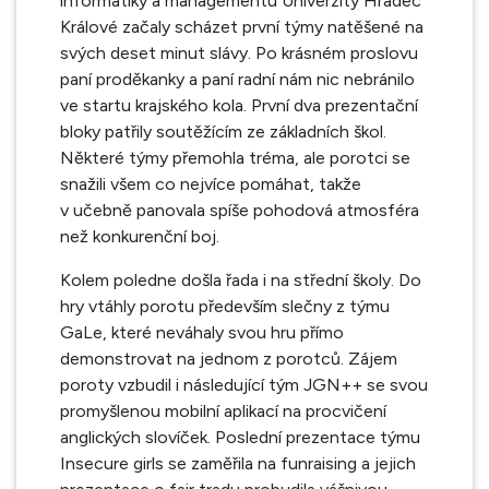
informatiky a managementu Univerzity Hradec
Králové začaly scházet první týmy natěšené na
svých deset minut slávy. Po krásném proslovu
paní proděkanky a paní radní nám nic nebránilo
ve startu krajského kola. První dva prezentační
bloky patřily soutěžícím ze základních škol.
Některé týmy přemohla tréma, ale porotci se
snažili všem co nejvíce pomáhat, takže
v učebně panovala spíše pohodová atmosféra
než konkurenční boj.
Kolem poledne došla řada i na střední školy. Do
hry vtáhly porotu především slečny z týmu
GaLe, které neváhaly svou hru přímo
demonstrovat na jednom z porotců. Zájem
poroty vzbudil i následující tým JGN++ se svou
promyšlenou mobilní aplikací na procvičení
anglických slovíček. Poslední prezentace týmu
Insecure girls se zaměřila na funraising a jejich