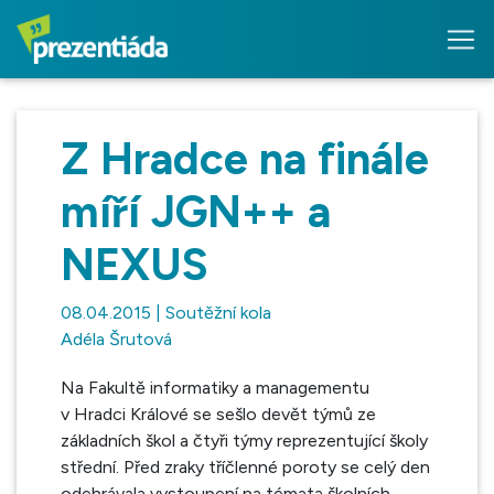
Z Hradce na finále
míří JGN++ a
NEXUS
08.04.2015 | Soutěžní kola
Adéla Šrutová
Na Fakultě informatiky a managementu
v Hradci Králové se sešlo devět týmů ze
základních škol a čtyři týmy reprezentující školy
střední. Před zraky tříčlenné poroty se celý den
odehrávala vystoupení na témata školních