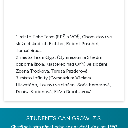
1. místo EchoTeam (SPŠ a VOŠ, Chomutov) ve
složení: Jindřich Richter, Robert Püschel,
Tomáš Brada
2. místo Team Gypt (Gymnázium a Střední
odborná škola, Klášterec nad Ohří) ve složení:
Zdena Tropkova, Tereza Pazderová
3. místo Infinity (Gymnázium Václava
Hlavatého, Louny) ve složení: Soňa Kernerová,
Denisa Körberová, Eliška Drbohlavová
STUDENTS CAN GROW, Z.S.
Chceš se k nám přidat nebo se dozvědět víc o soutěži?