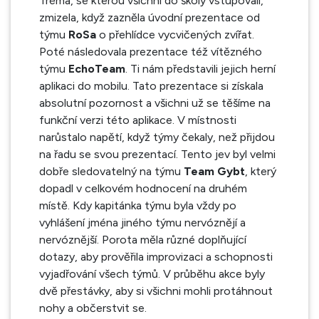
Tréma, se kterou všichni do školy vstupovali,
zmizela, když zazněla úvodní prezentace od
týmu
RoSa
o přehlídce vycvičených zvířat.
Poté následovala prezentace též vítězného
týmu
EchoTeam
. Ti nám představili jejich herní
aplikaci do mobilu. Tato prezentace si získala
absolutní pozornost a všichni už se těšíme na
funkční verzi této aplikace. V místnosti
narůstalo napětí, když týmy čekaly, než přijdou
na řadu se svou prezentací. Tento jev byl velmi
dobře sledovatelný na týmu
Team Gybt
, který
dopadl v celkovém hodnocení na druhém
místě. Kdy kapitánka týmu byla vždy po
vyhlášení jména jiného týmu nervóznějí a
nervóznější. Porota měla různé doplňující
dotazy, aby prověřila improvizaci a schopnosti
vyjadřování všech týmů. V průběhu akce byly
dvě přestávky, aby si všichni mohli protáhnout
nohy a občerstvit se.