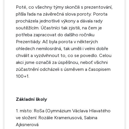
Poté, co všechny týmy skončili s prezentování,
přišla řada na závěrečná slova poroty. Porota
procházela jednotlivé výkony a dávala rady
soutěžícím. Účastníci tak zjistili, na čem je
potřeba zapracovat do dalšího ročníku
Prezentiády. Ač byla porota v některých
ohledech nemilosrdná, tak uměli i velmi dobře
chválit a vyzdvihnout to, co se povedlo. Celou
akci jsme označili za úspěšnou, neboť všichni
zúčastnění odcházeli s úsměvem a časopisem
100+1.
Základní školy
1. místo: RoSa (Gymnázium Václava Hlavatého
ve složení: Rozálie Krameriusová, Sabina
Ajksnerová