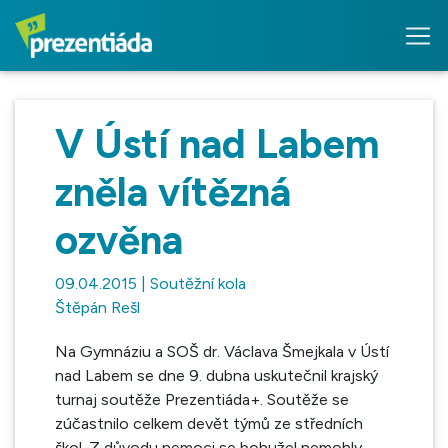
V Ústí nad Labem
zněla vítězná
ozvěna
09.04.2015 | Soutěžní kola
Štěpán Rešl
Na Gymnáziu a SOŠ dr. Václava Šmejkala v Ústí
nad Labem se dne 9. dubna uskutečnil krajský
turnaj soutěže Prezentiáda+. Soutěže se
zúčastnilo celkem devět týmů ze středních
škol. Z důvodu nemoci se bohužel nemohly