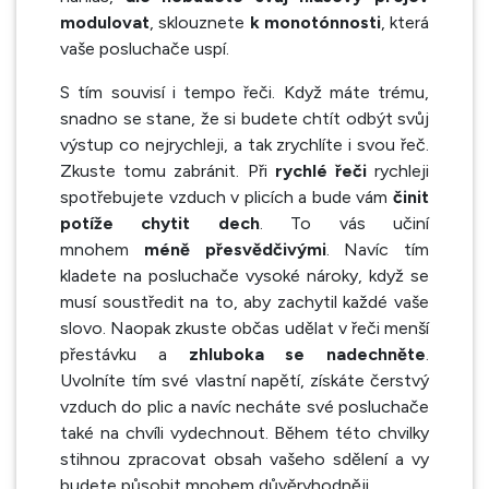
modulovat
, sklouznete
k monotónnosti
, která
vaše posluchače uspí.
S tím souvisí i tempo řeči. Když máte trému,
snadno se stane, že si budete chtít odbýt svůj
výstup co nejrychleji, a tak zrychlíte i svou řeč.
Zkuste tomu zabránit. Při
rychlé řeči
rychleji
spotřebujete vzduch v plicích a bude vám
činit
potíže chytit dech
. To vás učiní
mnohem
méně přesvědčivými
. Navíc tím
kladete na posluchače vysoké nároky, když se
musí soustředit na to, aby zachytil každé vaše
slovo. Naopak zkuste občas udělat v řeči menší
přestávku a
zhluboka se nadechněte
.
Uvolníte tím své vlastní napětí, získáte čerstvý
vzduch do plic a navíc necháte své posluchače
také na chvíli vydechnout. Během této chvilky
stihnou zpracovat obsah vašeho sdělení a vy
budete působit mnohem důvěryhodněji.