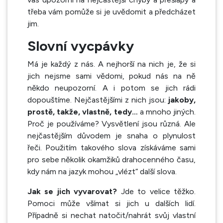
třeba vám pomůže si je uvědomit a předcházet
jim.
Slovní vycpávky
Má je každý z nás. A nejhorší na nich je, že si
jich nejsme sami vědomi, pokud nás na ně
někdo neupozorní. A i potom se jich rádi
dopouštíme. Nejčastějšími z nich jsou:
jakoby,
prostě, takže, vlastně, tedy…
a mnoho jiných.
Proč je používáme? Vysvětlení jsou různá. Ale
nejčastějším důvodem je snaha o plynulost
řeči. Použitím takového slova získáváme sami
pro sebe několik okamžiků drahocenného času,
kdy nám na jazyk mohou „vlézt“ další slova.
Jak se jich vyvarovat?
Jde to velice těžko.
Pomoci může všímat si jich u dalších lidí.
Případně si nechat natočit/nahrát svůj vlastní