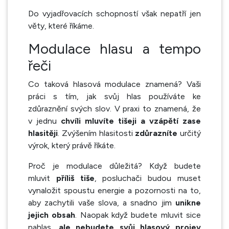
Do vyjadřovacích schopností však nepatří jen
věty, které říkáme.
Modulace hlasu a tempo
řeči
Co taková hlasová modulace znamená? Vaši
práci s tím, jak svůj hlas používáte ke
zdůraznění svých slov. V praxi to znamená, že
v jednu
chvíli mluvíte tišeji a vzápětí zase
hlasitěji
. Zvýšením hlasitosti
zdůrazníte
určitý
výrok, který právě říkáte.
Proč je modulace důležitá? Když budete
mluvit
příliš tiše
, posluchači budou muset
vynaložit spoustu energie a pozornosti na to,
aby zachytili vaše slova, a snadno jim
unikne
jejich obsah
. Naopak když budete mluvit sice
nahlas,
ale nebudete svůj hlasový projev