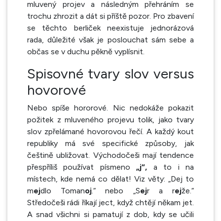
mluvený projev a následným přehráním se
trochu zhrozit a dát si příště pozor. Pro zbavení
se těchto berliček neexistuje jednorázová
rada, důležité však je poslouchat sám sebe a
občas se v duchu pěkně vyplísnit.
Spisovné tvary slov versus
hovorové
Nebo spíše hororové. Nic nedokáže pokazit
požitek z mluveného projevu tolik, jako tvary
slov zpřelámané hovorovou řečí. A každý kout
republiky má své specifické způsoby, jak
češtině ubližovat. Východočeši mají tendence
přespříliš používat písmeno
„j“,
a to i na
místech, kde nemá co dělat! Viz věty: „Dej to
m
ej
dlo Toman
oj
.“ nebo „S
ej
r a r
ej
že.“
Středočeši rádi říkají ject, když chtějí někam jet.
A snad všichni si pamatují z dob, kdy se učili