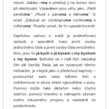
mluvit, slabiku
–ma
a umisťují ji na konec slov
při skloňování. Výsledkem jsou věty jako: „Platil
peněz
ma
.“ „Mluvil s pána
ma
a dáma
ma
.“ či
snad: „Zabýval se cizokrajný
ma
rostlina
ma
a
zvířata
ma
.“ Musíte uznat, že to vypadá hrozně!
Kapitolou samou o sobě je podmiňovací
způsob a speciálně tvary první osoby
jednotného čísla a první osoby čísla množného.
Ano, jsou to
já bych x já bysem
a
my bychom
x my bysme
. Bohužel se v naší řeči zabydlují
čím dál častěji. Rada, jak se vyvarovat těmto
nešvarům, je stejná jako u předchozí kapitoly –
poslouchat sami sebe během řeči a
uvědomovat si slova, která vypouštíme z pusy.
Pomoci může také diktafon nebo chytrý
telefon, pomocí kterého si nahrajete záznam
svého mluveného projevu a následně se
poslechnete.