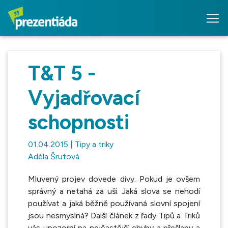
T&T 5 -
Vyjadřovací
schopnosti
01.04.2015 | Tipy a triky
Adéla Šrutová
Mluvený projev dovede divy. Pokud je ovšem
správný a netahá za uši. Jaká slova se nehodí
používat a jaká běžně používaná slovní spojení
jsou nesmyslná? Další článek z řady Tipů a Triků
vás upozorní na nejčastější chyby a přešlapy a