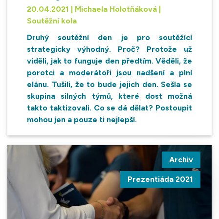
20.04.2021 | Michaela Holotňáková |
Soutěžní kola
Druhý soutěžní den je pro soutěžící
strategicky výhodný. Proč? Protože už
viděli, jak to funguje den předtím. Věděli, že
porotci a moderátoři jsou nadšení a plní
elánu. Tušili, že to bude jejich den. Sešla se
skupina silných týmů, které dost možná
takto taktizovali. Co se dá dělat? Postoupit
mohou jen a pouze ti nejlepší.
Archiv
Prezentiáda 2021