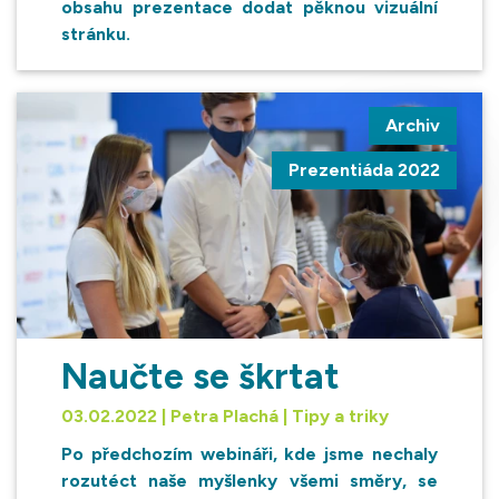
obsahu prezentace dodat pěknou vizuální
stránku.
Archiv
Prezentiáda 2022
Naučte se škrtat
03.02.2022 | Petra Plachá | Tipy a triky
Po předchozím webináři, kde jsme nechaly
rozutéct naše myšlenky všemi směry, se