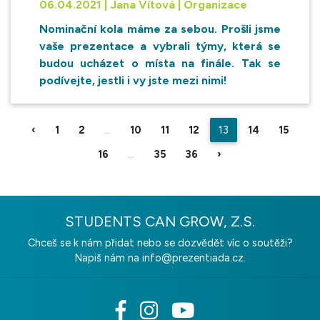
06.04.2021 | Jana Vítová | Organizace
Nominační kola máme za sebou. Prošli jsme
vaše prezentace a vybrali týmy, která se
budou ucházet o místa na finále. Tak se
podívejte, jestli i vy jste mezi nimi!
‹
1
2
...
10
11
12
13
14
15
16
...
35
36
›
STUDENTS CAN GROW, Z.S.
Chceš se k nám přidat nebo se dozvědět víc o soutěži?
Napiš nám na
info@prezentiada.cz.