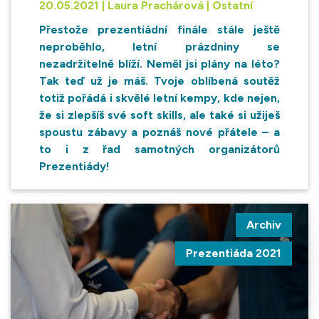
20.05.2021 | Laura Prachárová | Ostatní
Přestože prezentiádní finále stále ještě
neproběhlo, letní prázdniny se
nezadržitelně blíží. Neměl jsi plány na léto?
Tak teď už je máš. Tvoje oblíbená soutěž
totiž pořádá i skvělé letní kempy, kde nejen,
že si zlepšíš své soft skills, ale také si užiješ
spoustu zábavy a poznáš nové přátele – a
to i z řad samotných organizátorů
Prezentiády!
Archiv
Prezentiáda 2021