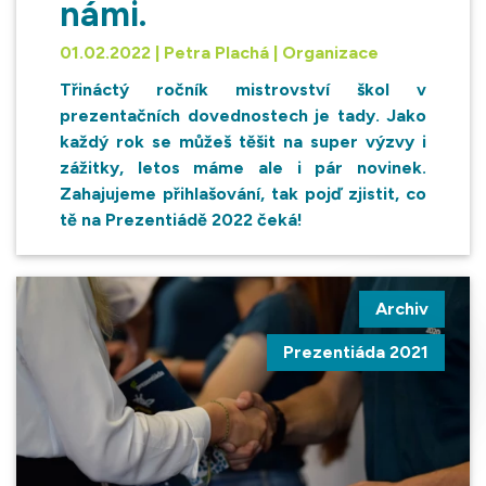
námi.
01.02.2022 | Petra Plachá | Organizace
Třináctý ročník mistrovství škol v
prezentačních dovednostech je tady. Jako
každý rok se můžeš těšit na super výzvy i
zážitky, letos máme ale i pár novinek.
Zahajujeme přihlašování, tak pojď zjistit, co
tě na Prezentiádě 2022 čeká!
Archiv
Prezentiáda 2021