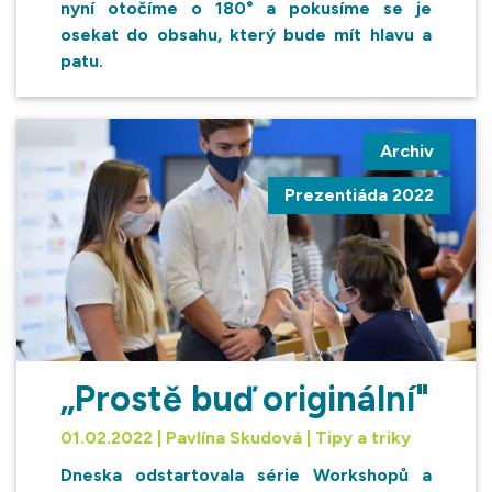
nyní otočíme o 180° a pokusíme se je
osekat do obsahu, který bude mít hlavu a
patu.
Archiv
Prezentiáda 2022
„Prostě buď originální"
01.02.2022 | Pavlína Skudová | Tipy a triky
Dneska odstartovala série Workshopů a