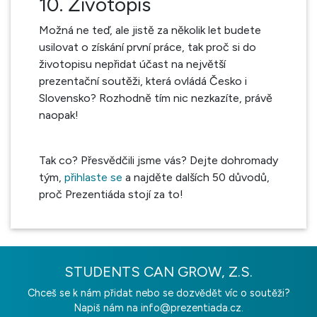
10. Životopis
Možná ne teď, ale jistě za několik let budete
usilovat o získání první práce, tak proč si do
životopisu nepřidat účast na největší
prezentační soutěži, která ovládá Česko i
Slovensko? Rozhodně tím nic nezkazíte, právě
naopak!
Tak co? Přesvědčili jsme vás? Dejte dohromady
tým,
přihlaste se
a najděte dalších 50 důvodů,
proč Prezentiáda stojí za to!
STUDENTS CAN GROW, Z.S.
Chceš se k nám přidat nebo se dozvědět víc o soutěži?
Napiš nám na
info@prezentiada.cz.