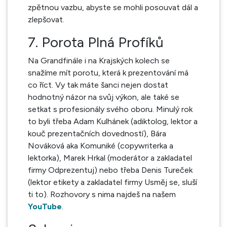
zpětnou vazbu, abyste se mohli posouvat dál a
zlepšovat.
7. Porota Plná Profíků
Na Grandfinále i na Krajských kolech se
snažíme mít porotu, která k prezentování má
co říct. Vy tak máte šanci nejen dostat
hodnotný názor na svůj výkon, ale také se
setkat s profesionály svého oboru. Minulý rok
to byli třeba Adam Kulhánek (adiktolog, lektor a
kouč prezentačních dovedností
)
, Bára
Nováková aka Komuniké (copywriterka a
lektorka), Marek Hrkal (moderátor a zakladatel
firmy Odprezentuj) nebo třeba Denis Tureček
(lektor etikety a zakladatel firmy Usměj se, sluší
ti to). Rozhovory s nima najdeš na našem
YouTube
.