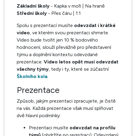
Základní školy
-
Kapka v moři | Na hraně
Střední školy
- Přes čáru | 1:1
Spolu s prezentací musíte
odevzdat i krátké
video
, ve kterém svou prezentaci shrnete.
Video bude tvořit jen 10 % bodového
hodnocení, slouží převážně pro představení
týmu a doplnění kontextu odevzdané
prezentace.
Video letos opět musí odevzdat
všechny týmy
, tedy i ty, které se zúčastní
Školního kola
.
Prezentace
Způsob, jakým prezentaci zpracujete, je čistě
na vás. Každá prezentace však musí splňovat
dvě hlavní podmínky:
Prezentaci musíte
odevzdat na profilu
týmů
(obdržíte po registraci). Odevzdaný