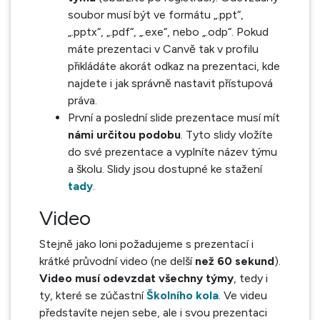
soubor musí být ve formátu „.ppt“,
„.pptx“, „.pdf“, „.exe“, nebo „.odp“. Pokud
máte prezentaci v Canvě tak v profilu
přikládáte akorát odkaz na prezentaci, kde
najdete i jak správně nastavit přístupová
práva.
První a poslední slide prezentace musí mít
námi určitou podobu
. Tyto slidy vložíte
do své prezentace a vyplníte název týmu
a školu. Slidy jsou dostupné ke stažení
tady
.
Video
Stejně jako loni požadujeme s prezentací i
krátké průvodní video (ne delší
než 60 sekund
).
Video musí odevzdat všechny týmy
, tedy i
ty, které se zúčastní
Školního kola
. Ve videu
představíte nejen sebe, ale i svou prezentaci