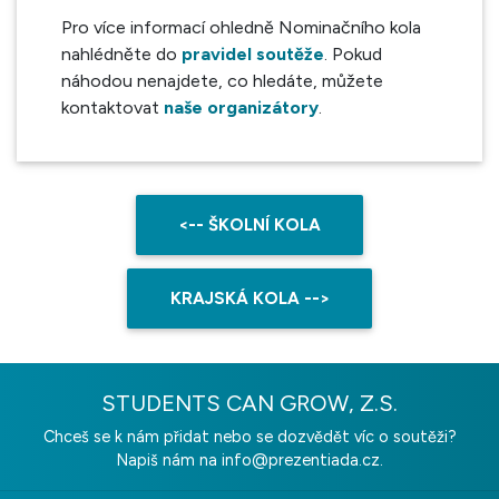
Pro více informací ohledně Nominačního kola
nahlédněte do
pravidel soutěže
. Pokud
náhodou nenajdete, co hledáte, můžete
kontaktovat
naše organizátory
.
<-- ŠKOLNÍ KOLA
KRAJSKÁ KOLA -->
STUDENTS CAN GROW, Z.S.
Chceš se k nám přidat nebo se dozvědět víc o soutěži?
Napiš nám na
info@prezentiada.cz.