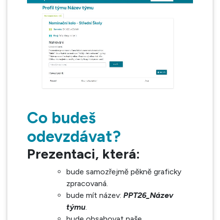
Co budeš
odevzdávat?
Prezentaci, která:
bude samozřejmě pěkně graficky
zpracovaná.
bude mít název:
PPT26_Název
týmu
.
bude obsahovat naše