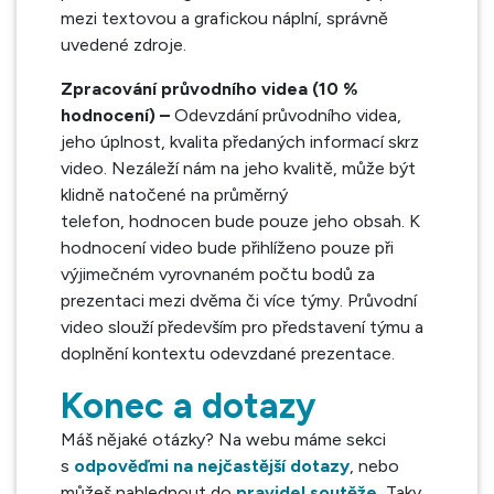
mezi textovou a grafickou náplní, správně
uvedené zdroje.
Zpracování průvodního videa (10 %
hodnocení) –
Odevzdání průvodního videa,
jeho úplnost, kvalita předaných informací skrz
video. Nezáleží nám na jeho kvalitě, může být
klidně natočené na průměrný
telefon, hodnocen bude pouze jeho obsah. K
hodnocení video bude přihlíženo pouze při
výjimečném vyrovnaném počtu bodů za
prezentaci mezi dvěma či více týmy. Průvodní
video slouží především pro představení týmu a
doplnění kontextu odevzdané prezentace.
Konec a dotazy
Máš nějaké otázky? Na webu máme sekci
s
odpověďmi na nejčastější dotazy
, nebo
můžeš nahlednout do
pravidel soutěže
.
Taky