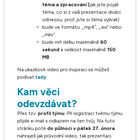
téma a zpracování (
jak jste pojali
téma, co si z vaší prezentace diváci
odnesou, proč jste si téma vybrali)
bude ve formátu: „.mp4“, „.avi“ nebo
„.mkv“.
bude mít délku maximálně
60
sekund
a velikost maximálně
150
MB
.
Na ukazkové video pro inspiraci se můžeš
podívat
tady
.
Kam věci
odevzdávat?
Přes tzv.
profil týmu
. Při registraci tvému týmu
přijde e-mail s odkazem na ten tvůj. Na tuto
stránku poté
do půlnoci v pátek 27. února
nahraješ jak průvodní video, tak prezentaci.