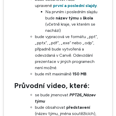
upravené
první a poslední slajdy
.
Na prvním i posledním slajdu
bude
název týmu
a
škola
(včetně kraje, ve kterém se
nachází)
bude vypracová ve formátu „.ppt“,
„.pptx“, „.pdf“, „.exe“ nebo „.odp“,
případně bude vytvořená a
odevzdaná v Canvě. Odevzdání
prezentace v jiných programech
není možné.
bude mít maximálně
150 MB
.
Průvodní video, které:
se bude jmenovat
PPT26_Název
týmu
bude obsahovat
představení
(název týmu, jména soutěžících),