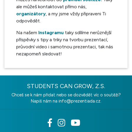
ale můžeš kontaktovat přímo nás,
organizátory
, a my jsme vždy připraveni Ti
odpovědět.
Na našem
Instagramu
taky sdílíme nerůznější
příspěvky s tipy a triky na tvorbu prezentací,
průvodní video i samotnou prezentaci, tak nás
nezapomeň sledovat!
STUDENTS CAN GROW, Z.S.
Chceš se k nám přidat nebo se dozvědět víc o soutěži?
Napiš nám na
info@prezentiada.cz.