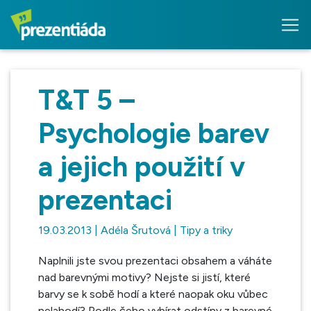
T&T 5 –
Psychologie barev
a jejich použití v
prezentaci
19.03.2013 | Adéla Šrutová | Tipy a triky
Naplnili jste svou prezentaci obsahem a váháte
nad barevnými motivy? Nejste si jistí, které
barvy se k sobě hodí a které naopak oku vůbec
nelahodí? Podle čeho vybírat odstíny z barevné