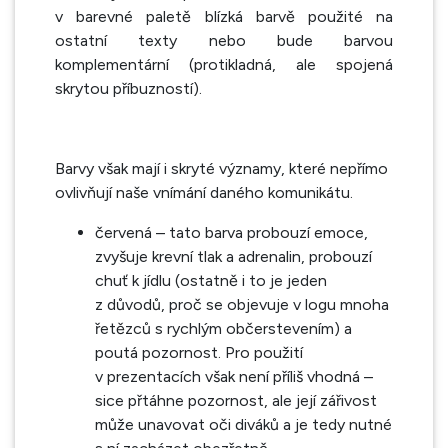
v barevné paletě blízká barvě použité na
ostatní texty nebo bude barvou
komplementární (protikladná, ale spojená
skrytou příbuzností).
Barvy však mají i skryté významy, které nepřímo
ovlivňují naše vnímání daného komunikátu.
červená – tato barva probouzí emoce,
zvyšuje krevní tlak a adrenalin, probouzí
chuť k jídlu (ostatně i to je jeden
z důvodů, proč se objevuje v logu mnoha
řetězců s rychlým občerstevením) a
poutá pozornost. Pro použití
v prezentacích však není příliš vhodná –
sice přtáhne pozornost, ale její zářivost
může unavovat oči diváků a je tedy nutné