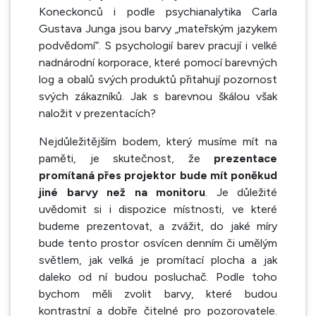
Koneckonců i podle psychianalytika Carla
Gustava Junga jsou barvy „mateřským jazykem
podvědomí“. S psychologií barev pracují i velké
nadnárodní korporace, které pomocí barevných
log a obalů svých produktů přitahují pozornost
svých zákazníků. Jak s barevnou škálou však
naložit v prezentacích?
Nejdůležitějším bodem, který musíme mít na
paměti, je skutečnost, že
prezentace
promítaná přes projektor bude mít poněkud
jiné barvy než na monitoru
. Je důležité
uvědomit si i dispozice místnosti, ve které
budeme prezentovat, a zvážit, do jaké míry
bude tento prostor osvícen denním či umělým
světlem, jak velká je promítací plocha a jak
daleko od ní budou posluchač. Podle toho
bychom měli zvolit barvy, které budou
kontrastní a dobře čitelné pro pozorovatele.