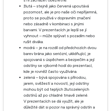
s ní zacházet obezřetně.
žlutá – stejně jako červená upoutává
pozornost, ale je pro naše oči nepříjemná,
proto se používá v dopravním značení
nebo zásadně v kombinaci s jinými
barvami. V prezentacích je lepší se jí
vyhnout – může splývat s pozadím nebo
rušit diváka.
modrá – je na rozdíl od předchozích dvou
barev brána jako seriózní, uklidňující, je
spojovaná s úspěchem a bezpečím a její
odstíny se výborně hodí do prezentací,
kde je rovněž často využívána.
zelená – bývá spojována s přírodou,
jarem, svěžestí a novostí, její odstíny
mohou být od teplých žlutozelených
odstínů až po chladné tmavě zelené.
V prezentacích se dá využít, ale je
důležité dát si pozor na správný odstín a