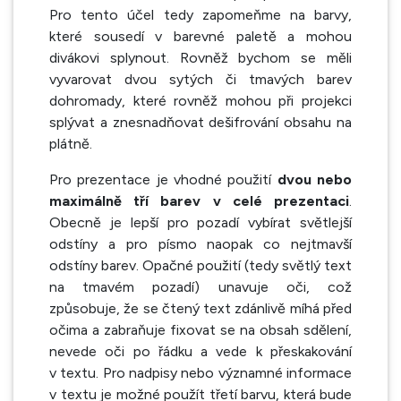
Pro tento účel tedy zapomeňme na barvy,
které sousedí v barevné paletě a mohou
divákovi splynout. Rovněž bychom se měli
vyvarovat dvou sytých či tmavých barev
dohromady, které rovněž mohou při projekci
splývat a znesnadňovat dešifrování obsahu na
plátně.
Pro prezentace je vhodné použití
dvou nebo
maximálně tří barev v celé prezentaci
.
Obecně je lepší pro pozadí vybírat světlejší
odstíny a pro písmo naopak co nejtmavší
odstíny barev. Opačné použití (tedy světlý text
na tmavém pozadí) unavuje oči, což
způsobuje, že se čtený text zdánlivě míhá před
očima a zabraňuje fixovat se na obsah sdělení,
nevede oči po řádku a vede k přeskakování
v textu. Pro nadpisy nebo významné informace
v textu je možné použít třetí barvu, která bude