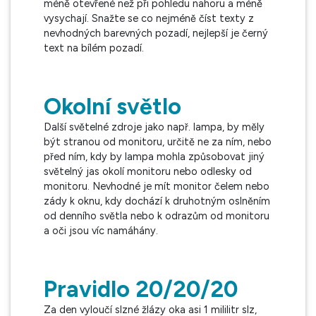
méně otevřené než při pohledu nahoru a méně
vysychají. Snažte se co nejméně číst texty z
nevhodných barevných pozadí, nejlepší je černý
text na bílém pozadí.
Okolní světlo
Další světelné zdroje jako např. lampa, by měly
být stranou od monitoru, určitě ne za ním, nebo
před ním, kdy by lampa mohla způsobovat jiný
světelný jas okolí monitoru nebo odlesky od
monitoru. Nevhodné je mít monitor čelem nebo
zády k oknu, kdy dochází k druhotným oslněním
od denního světla nebo k odrazům od monitoru
a oči jsou víc namáhány.
Pravidlo 20/20/20
Za den vyloučí slzné žlázy oka asi 1 mililitr slz,