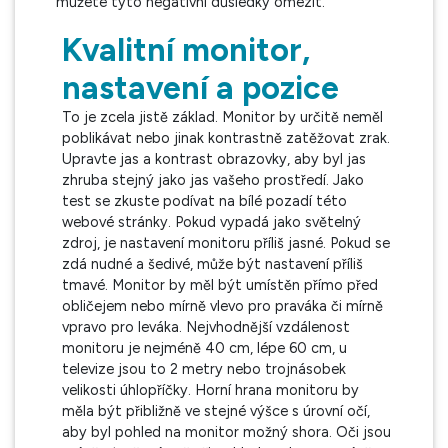
můžete tyto negativní důsledky omezit.
Kvalitní monitor,
nastavení a pozice
To je zcela jistě základ. Monitor by určitě neměl
poblikávat nebo jinak kontrastně zatěžovat zrak.
Upravte jas a kontrast obrazovky, aby byl jas
zhruba stejný jako jas vašeho prostředí. Jako
test se zkuste podívat na bílé pozadí této
webové stránky. Pokud vypadá jako světelný
zdroj, je nastavení monitoru příliš jasné. Pokud se
zdá nudné a šedivé, může být nastavení příliš
tmavé. Monitor by měl být umístěn přímo před
obličejem nebo mírně vlevo pro praváka či mírně
vpravo pro leváka. Nejvhodnější vzdálenost
monitoru je nejméně 40 cm, lépe 60 cm, u
televize jsou to 2 metry nebo trojnásobek
velikosti úhlopříčky. Horní hrana monitoru by
měla být přibližně ve stejné výšce s úrovní očí,
aby byl pohled na monitor možný shora. Oči jsou