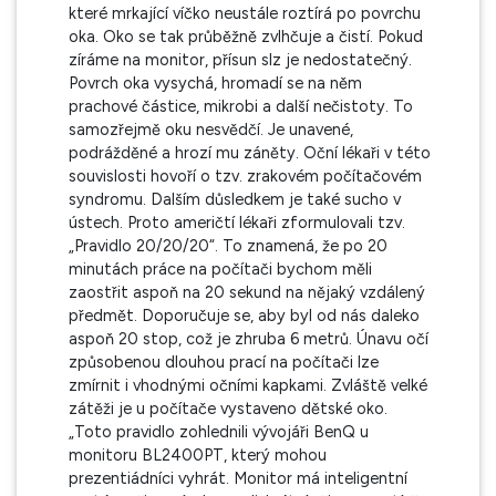
které mrkající víčko neustále roztírá po povrchu
oka. Oko se tak průběžně zvlhčuje a čistí. Pokud
zíráme na monitor, přísun slz je nedostatečný.
Povrch oka vysychá, hromadí se na něm
prachové částice, mikrobi a další nečistoty. To
samozřejmě oku nesvědčí. Je unavené,
podrážděné a hrozí mu záněty. Oční lékaři v této
souvislosti hovoří o tzv. zrakovém počítačovém
syndromu. Dalším důsledkem je také sucho v
ústech. Proto američtí lékaři zformulovali tzv.
„Pravidlo 20/20/20“. To znamená, že po 20
minutách práce na počítači bychom měli
zaostřit aspoň na 20 sekund na nějaký vzdálený
předmět. Doporučuje se, aby byl od nás daleko
aspoň 20 stop, což je zhruba 6 metrů. Únavu očí
způsobenou dlouhou prací na počítači lze
zmírnit i vhodnými očními kapkami. Zvláště velké
zátěži je u počítače vystaveno dětské oko.
„Toto pravidlo zohlednili vývojáři BenQ u
monitoru BL2400PT, který mohou
prezentiádníci vyhrát. Monitor má inteligentní