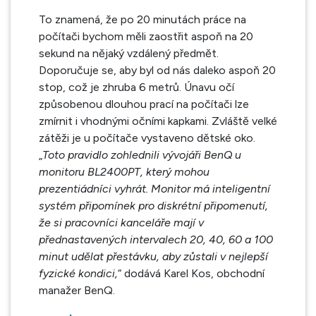
To znamená, že po 20 minutách práce na
počítači bychom měli zaostřit aspoň na 20
sekund na nějaký vzdálený předmět.
Doporučuje se, aby byl od nás daleko aspoň 20
stop, což je zhruba 6 metrů. Únavu očí
způsobenou dlouhou prací na počítači lze
zmírnit i vhodnými očními kapkami. Zvláště velké
zátěži je u počítače vystaveno dětské oko.
„
Toto pravidlo zohlednili vývojáři BenQ u
monitoru BL2400PT, který mohou
prezentiádníci vyhrát. Monitor má inteligentní
systém připomínek pro diskrétní připomenutí,
že si pracovníci kanceláře mají v
přednastavených intervalech 20, 40, 60 a 100
minut udělat přestávku, aby zůstali v nejlepší
fyzické kondici,
“ dodává Karel Kos, obchodní
manažer BenQ.