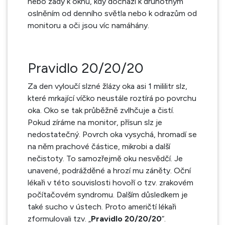
nebo zády k oknu, kdy dochází k druhotným
oslněním od denního světla nebo k odrazům od
monitoru a oči jsou víc namáhány.
Pravidlo 20/20/20
Za den vyloučí slzné žlázy oka asi 1 mililitr slz,
které mrkající víčko neustále roztírá po povrchu
oka. Oko se tak průběžně zvlhčuje a čistí.
Pokud zíráme na monitor, přísun slz je
nedostatečný. Povrch oka vysychá, hromadí se
na něm prachové částice, mikrobi a další
nečistoty. To samozřejmě oku nesvědčí. Je
unavené, podrážděné a hrozí mu záněty. Oční
lékaři v této souvislosti hovoří o tzv. zrakovém
počítačovém syndromu. Dalším důsledkem je
také sucho v ústech. Proto američtí lékaři
zformulovali tzv. „
Pravidlo 20/20/20
“.