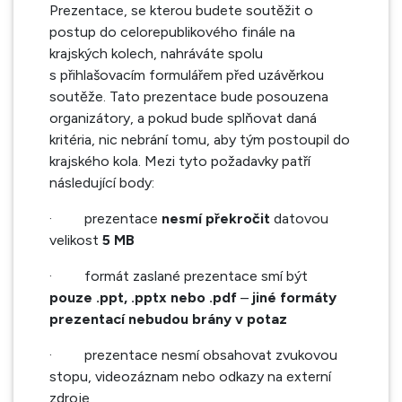
Prezentace, se kterou budete soutěžit o
postup do celorepublikového finále na
krajských kolech, nahráváte spolu
s přihlašovacím formulářem před uzávěrkou
soutěže. Tato prezentace bude posouzena
organizátory, a pokud bude splňovat daná
kritéria, nic nebrání tomu, aby tým postoupil do
krajského kola. Mezi tyto požadavky patří
následující body:
·
prezentace
nesmí překročit
datovou
velikost
5 MB
·
formát zaslané prezentace smí být
pouze .ppt, .pptx nebo .pdf
–
jiné formáty
prezentací nebudou brány v potaz
·
prezentace nesmí obsahovat zvukovou
stopu, videozáznam nebo odkazy na externí
zdroje