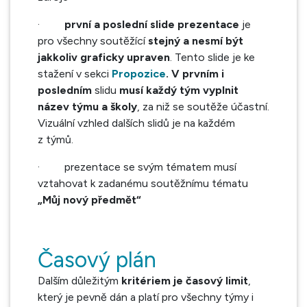
·
první a poslední slide prezentace
je
pro všechny soutěžící
stejný a nesmí být
jakkoliv graficky upraven
. Tento slide je ke
stažení v sekci
Propozice
. V prvním i
posledním
slidu
musí každý tým vyplnit
název týmu a školy
, za niž se soutěže účastní.
Vizuální vzhled dalších slidů je na každém
z týmů.
·
prezentace se svým tématem musí
vztahovat k zadanému soutěžnímu tématu
„Můj nový předmět“
Časový plán
Dalším důležitým
kritériem je časový limit
,
který je pevně dán a platí pro všechny týmy i