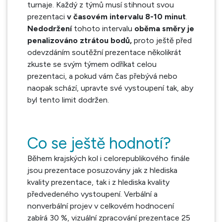
turnaje. Každý z týmů musí stihnout svou
prezentaci
v časovém intervalu 8-10 minut
.
Nedodržení
tohoto intervalu
oběma směry je
penalizováno ztrátou bodů,
proto ještě před
odevzdáním soutěžní prezentace několikrát
zkuste se svým týmem odříkat celou
prezentaci, a pokud vám čas přebývá nebo
naopak schází, upravte své vystoupení tak, aby
byl tento limit dodržen.
Co se ještě hodnotí?
Během krajských kol i celorepublikového finále
jsou prezentace posuzovány jak z hlediska
kvality prezentace, tak i z hlediska kvality
předvedeného vystoupení. Verbální a
nonverbální projev v celkovém hodnocení
zabírá 30 %, vizuální zpracování prezentace 25