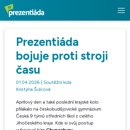
Prezentiáda
bojuje proti stroji
času
01.04.2026 | Soutěžní kola
Kristýna Šulcová
Aprílový den a také poslední krajské kolo
přilákalo na českobudějovické gymnázium
Česká 9 týmů středních škol z celého
Jihočeského kraje. Kde si svůj postup
vybojoval tým
Chupachup
s