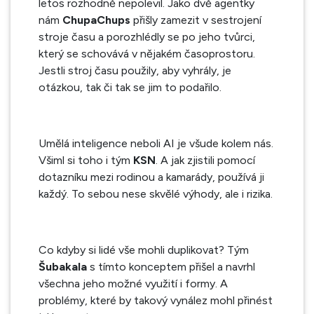
letos rozhodně nepolevil. Jako dvě agentky
nám
ChupaChups
přišly zamezit v sestrojení
stroje času a porozhlédly se po jeho tvůrci,
který se schovává v nějakém časoprostoru.
Jestli stroj času použily, aby vyhrály, je
otázkou, tak či tak se jim to podařilo.
Umělá inteligence neboli AI je všude kolem nás.
Všiml si toho i tým
KSN
. A jak zjistili pomocí
dotazníku mezi rodinou a kamarády, používá ji
každý. To sebou nese skvělé výhody, ale i rizika.
Co kdyby si lidé vše mohli duplikovat? Tým
Šubakala
s tímto konceptem přišel a navrhl
všechna jeho možné využití i formy. A
problémy, které by takový vynález mohl přinést