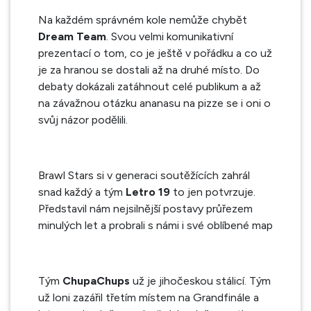
Na každém správném kole nemůže chybět
Dream Team
. Svou velmi komunikativní
prezentací o tom, co je ještě v pořádku a co už
je za hranou se dostali až na druhé místo. Do
debaty dokázali zatáhnout celé publikum a až
na závažnou otázku ananasu na pizze se i oni o
svůj názor podělili.
Brawl Stars si v generaci soutěžících zahrál
snad každý a tým
Letro 19
to jen potvrzuje.
Představil nám nejsilnější postavy průřezem
minulých let a probrali s námi i své oblíbené map
Tým
ChupaChups
už je jihočeskou stálicí. Tým
už loni zazářil třetím místem na Grandfinále a