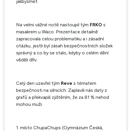
jakbysmet.
Na velmi vážné notě nastoupil tým
FRKO
s
masakrem u Waco. Prezentace detailně
zapracovala celou problematiku a i zásadní
otázku, jestli byl zásah bezpečnostních složek
správný a co by se stalo, kdyby o celém dění
věděli dřív.
Celý den uzavřel tým
Reve
s tématem
bezpečnosti na silnicích. Zaplavili nás daty z
grafů a překvapili zjištěním, že za 81 % nehod
mohou muži.
1. místo ChupaChups (Gymnázium Česká,