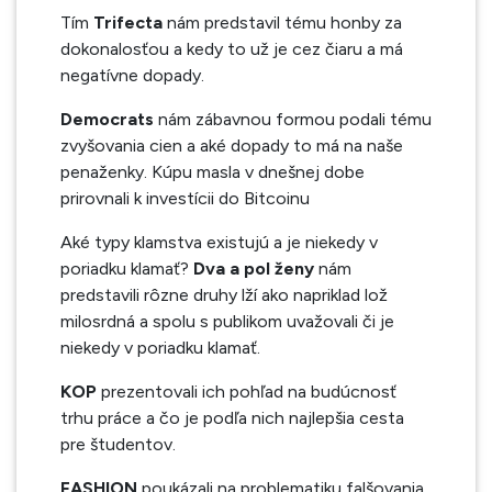
Tím
Trifecta
nám predstavil tému honby za
dokonalosťou a kedy to už je cez čiaru a má
negatívne dopady.
Democrats
nám zábavnou formou podali tému
zvyšovania cien a aké dopady to má na naše
penaženky. Kúpu masla v dnešnej dobe
prirovnali k investícii do Bitcoinu
Aké typy klamstva existujú a je niekedy v
poriadku klamať?
Dva a pol ženy
nám
predstavili rôzne druhy lží ako napriklad lož
milosrdná a spolu s publikom uvažovali či je
niekedy v poriadku klamať.
KOP
prezentovali ich pohľad na budúcnosť
trhu práce a čo je podľa nich najlepšia cesta
pre študentov.
FASHION
poukázali na problematiku falšovania