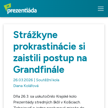
Strážkyne
prokrastinácie si
zaistili postup na
Grandfinále
26.03.2026 | Soutěžní kola
Diana Kolářová
Dňa 26.3. sa uskutočnilo Krajské kolo
Prezentiády stredných škôl v Košiciach.
Zobojovať o jedno postupové miesto do