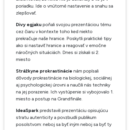
poriadku. Ide o vnútorné nastavenie a snahu sa
zlepšovať.
Divy egjaku
poňali svojou prezentáciou
tému
cez čiaru v kontexte toho ked niekto
prekračuje naše hranice. Poskytli praktické tipy
ako si nastaviť hranice a reagovať v emočne
náročných situáciách. Dnes si získali si 2.
miesto
Strážkyne prokrastinácie
nám popísali
dôvody prokrastinácie na biologickej, sociálnej
aj psychologickej úrovni a naučili nás techniky
na jej porazenie. Ich vystúpenie si vybojovalo 1.
miesto a postup na Grandfinále.
IdeaSpark
predstavili prezentáciu opisujúcu
stratu autenticity a povzbudli publikum
posolstvom: neboj sa byť iným neboj sa byť ty