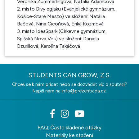
Veronika Zummerlingová, Natália Adamcová
2. místo Divy egjaku (Evanjelické gymnázium,
Košice-Staré Mesto) ve složení: Natália
Bačová, Nina Cicoňová, Erika Kozmová
3. místo IdeaSpark (Cirkevne gymnázium,
Spišská Nová Ves) ve složení: Daniela
Dzurillová, Karolína Takáčová
STUDENTS CAN GROW, Z.S.
Chceš se k nám přidat nebo se dozvědět víc o soutěži?
Napiš nám na
info@prezentiada.cz.
FAQ: Často kladené otázky
Materiály ke stažení