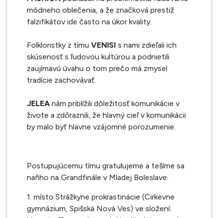
módneho oblečenia, a že značková prestiž
falzifikátov ide často na úkor kvality.
Folkloristky z tímu
VENISI
s nami zdieľali ich
skúsenosť s ľudovou kultúrou a podnietili
zaujímavú úvahu o tom prečo má zmysel
tradície zachovávať.
JELEA
nám priblížili dôležitosť komunikácie v
živote a zdôraznili, že hlavný cieľ v komunikácii
by malo byť hlavne vzájomné porozumenie.
Postupujúcemu tímu gratulujeme a tešíme sa
naňho na Grandfinále v Mladej Boleslave.
1. místo Strážkyne prokrastinácie (Cirkevne
gymnázium, Spišská Nová Ves) ve složení: