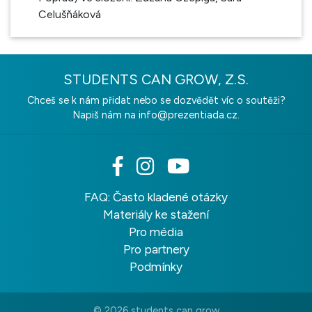
Celušňáková
STUDENTS CAN GROW, Z.S.
Chceš se k nám přidat nebo se dozvědět víc o soutěži?
Napiš nám na
info@prezentiada.cz.
FAQ: Často kladené otázky
Materiály ke stažení
Pro média
Pro partnery
Podmínky
© 2026 students can grow