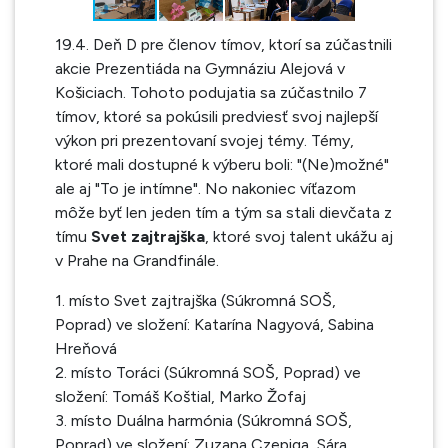
19.4. Deň D pre členov tímov, ktorí sa zúčastnili
akcie Prezentiáda na Gymnáziu Alejová v
Košiciach. Tohoto podujatia sa zúčastnilo 7
tímov, ktoré sa pokúsili predviesť svoj najlepší
výkon pri prezentovaní svojej témy. Témy,
ktoré mali dostupné k výberu boli: "(Ne)možné"
ale aj "To je intímne". No nakoniec víťazom
môže byť len jeden tím a tým sa stali dievčata z
tímu
Svet zajtrajška
, ktoré svoj talent ukážu aj
v Prahe na Grandfinále.
1. místo Svet zajtrajška (Súkromná SOŠ,
Poprad) ve složení: Katarína Nagyová, Sabina
Hreňová
2. místo Toráci (Súkromná SOŠ, Poprad) ve
složení: Tomáš Koštial, Marko Žofaj
3. místo Duálna harmónia (Súkromná SOŠ,
Poprad) ve složení: Zuzana Czepiga, Sára