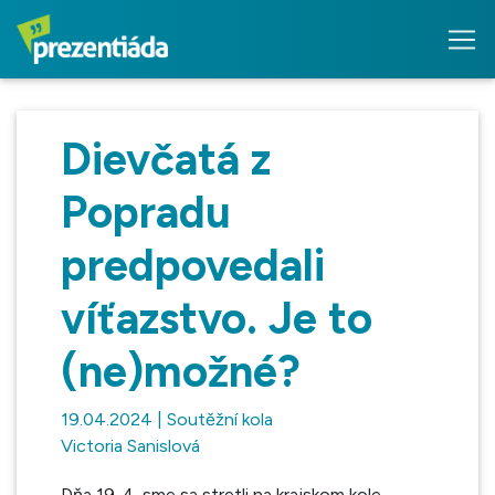
Dievčatá z
Popradu
predpovedali
víťazstvo. Je to
(ne)možné?
19.04.2024 | Soutěžní kola
Victoria Sanislová
Dňa 19. 4. sme sa stretli na krajskom kole