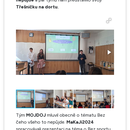
Třešničku na dortu.
Tým
MOJDOJ
mluvil obecně o tématu Bez
čeho všeho to nepůjde.
MaKaJi2024
spracovávali prezentaci na téma o Bez sportu