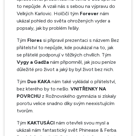
to nepůjde. A vzali nás s sebou na výpravu do
Velkých Karlovic. Holčičí tým
Forever
nám
ukázal pohled do světa ohrožených vyder a
popsaly, jak by problém řešily.
Tým
Flores
si připravil prezentaci s názvem Bez
přátelství to nepůjde, kde poukázal na to, jak
se přátelé podporují v těžkých chvílích. Tým
Vygy a Gadža
nám připomněl, jak jsou peníze
důležité pro život a jaký by byl život bez nich.
Tým
Duo KAKA
nám také vykládal o přátelství,
bez kterého by to nešlo.
VNITŘENKY NA
POVRCHU
z Rožnovského gymnázia si získaly
porotu velice snadno díky svým neexistujícím
tvorům.
Tým
KAKTUSÁCI
nám otevřeli svou mysl a
ukázali nám fantastický svět Phinease & Ferba.