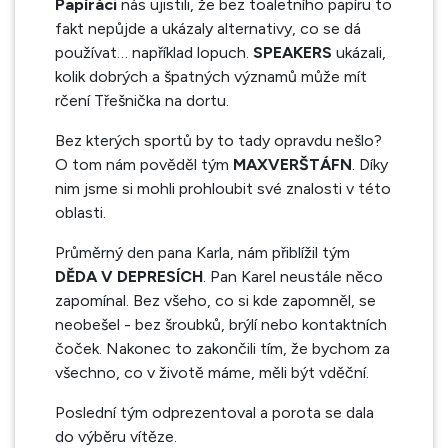
Papíráci
nás ujistili, že bez toaletního papíru to
fakt nepůjde a ukázaly alternativy, co se dá
používat… například lopuch.
SPEAKERS
ukázali,
kolik dobrých a špatných významů může mít
rčení Třešnička na dortu.
Bez kterých sportů by to tady opravdu nešlo?
O tom nám pověděl tým
MAXVERŠTÁFN
. Díky
nim jsme si mohli prohloubit své znalosti v této
oblasti.
Průměrný den pana Karla, nám přiblížil tým
DĚDA V DEPRESÍCH
. Pan Karel neustále něco
zapomínal. Bez všeho, co si kde zapomněl, se
neobešel - bez šroubků, brýlí nebo kontaktních
čoček. Nakonec to zakončili tím, že bychom za
všechno, co v životě máme, měli být vděční.
Poslední tým odprezentoval a porota se dala
do výběru vítěze.