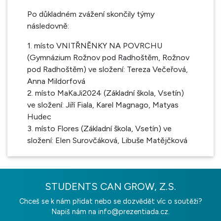
Po důkladném zvážení skončily týmy
následovně:
1. místo VNITŘNĚNKY NA POVRCHU
(Gymnázium Rožnov pod Radhoštěm, Rožnov
pod Radhoštěm) ve složení: Tereza Večeřová,
Anna Mildorfová
2. místo MaKaJi2024 (Základní škola, Vsetín)
ve složení: Jiří Fiala, Karel Magnago, Matyas
Hudec
3. místo Flores (Základní škola, Vsetín) ve
složení: Elen Surovčáková, Libuše Matějčková
STUDENTS CAN GROW, Z.S.
Chceš se k nám přidat nebo se dozvědět víc o soutěži?
Napiš nám na
info@prezentiada.cz.