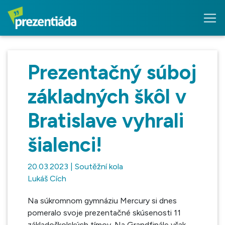
Prezentačný súboj
základných škôl v
Bratislave vyhrali
šialenci!
20.03.2023 | Soutěžní kola
Lukáš Cích
Na súkromnom gymnáziu Mercury si dnes
pomeralo svoje prezentačné skúsenosti 11
základoškolských tímov. Na Grandfinále však