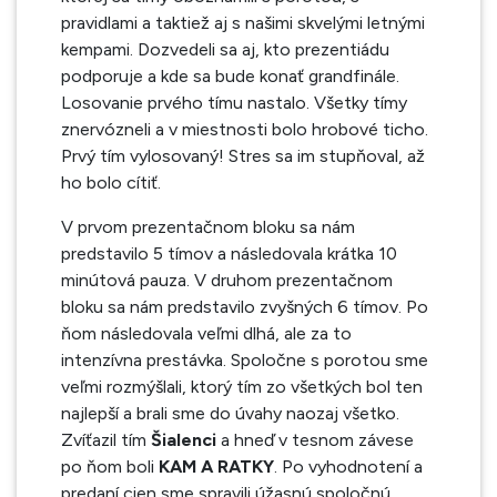
pravidlami a taktiež aj s našimi skvelými letnými
kempami. Dozvedeli sa aj, kto prezentiádu
podporuje a kde sa bude konať grandfinále.
Losovanie prvého tímu nastalo. Všetky tímy
znervózneli a v miestnosti bolo hrobové ticho.
Prvý tím vylosovaný! Stres sa im stupňoval, až
ho bolo cítiť.
V prvom prezentačnom bloku sa nám
predstavilo 5 tímov a následovala krátka 10
minútová pauza. V druhom prezentačnom
bloku sa nám predstavilo zvyšných 6 tímov. Po
ňom následovala veľmi dlhá, ale za to
intenzívna prestávka. Spoločne s porotou sme
veľmi rozmýšlali, ktorý tím zo všetkých bol ten
najlepší a brali sme do úvahy naozaj všetko.
Zvíťazil tím
Šialenci
a hneď v tesnom závese
po ňom boli
KAM A RATKY
. Po vyhodnotení a
predaní cien sme spravili úžasnú spoločnú