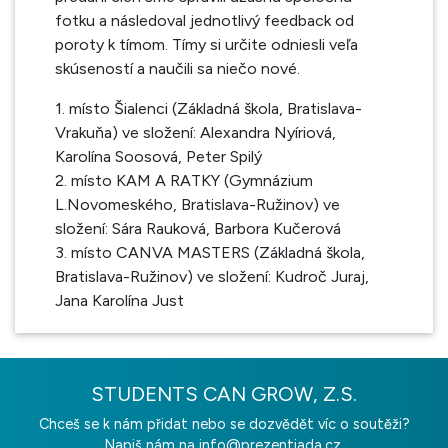
fotku a následoval jednotlivý feedback od
poroty k tímom. Tímy si určite odniesli veľa
skúseností a naučili sa niečo nové.
1. místo Šialenci (Základná škola, Bratislava-
Vrakuňa) ve složení: Alexandra Nyíriová,
Karolína Soosová, Peter Spilý
2. místo KAM A RATKY (Gymnázium
L.Novomeského, Bratislava-Ružinov) ve
složení: Sára Rauková, Barbora Kučerová
3. místo CANVA MASTERS (Základná škola,
Bratislava-Ružinov) ve složení: Kudroč Juraj,
Jana Karolína Just
STUDENTS CAN GROW, Z.S.
Chceš se k nám přidat nebo se dozvědět víc o soutěži?
Napiš nám na
info@prezentiada.cz.