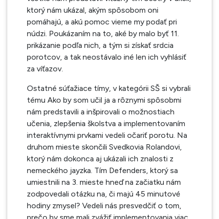
ktorý nám ukázal, akým spôsobom oni
pomáhajú, a akú pomoc vieme my podať pri
núdzi. Poukázaním na to, aké by malo byť 11.
prikázanie podľa nich, a tým si získať srdcia
porotcov, a tak neostávalo iné len ich vyhlásiť
za víťazov.
Ostatné súťažiace tímy, v kategórii SŠ si vybrali
tému Ako by som učil ja a rôznymi spôsobmi
nám predstavili a inšpirovali o možnostiach
učenia, zlepšenia školstva a implementovaním
interaktívnymi prvkami vedeli očariť porotu.
Na
druhom mieste skončili Svedkovia Rolandovi,
ktorý nám dokonca aj ukázali ich znalosti z
nemeckého jayzka.
Tím Defenders, ktorý sa
umiestnili na 3. mieste hneď na začiatku nám
zodpovedali otázku na, či majú
45 minutové
hodiny zmysel? Vedeli nás presvedčiť o tom,
prečo by sme mali zvážiť implementovania viac