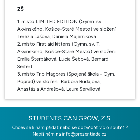
ZŠ
1. místo LIMITED EDITION (Gymn. sv. T.
Akvinského, Košice-Staré Mesto) ve složení:
Terézia Ľašová, Daniela Majerníková
2. místo First aid kittens (Gymn. sv. T.
Akvinského, Košice-Staré Mesto) ve složení:
Emília Šterbáková, Lucia Šebová, Bernard
Seifert
3. místo Trio Magores (Spojená škola - Gym,
Poprad) ve složení: Barbora Budajová,
Anastázia Andrašová, Laura Servillová
STUDENTS CAN GROW, Z.S.
Chceš se k nám přidat nebo se dozvědět víc o soutěži?
Napiš nám na
info@prezentiada.cz.