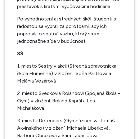
prestávok s kratšími vyučovacími hodinami.
Po vyhodnotení aj stredných škôl študenti s
radosťou sa vybrali za porotcami, aby ich
poprosilu o spätnú väzbu, ktorý sa im
jednoznačne zíde v budúcnosti.
SŠ
1. miesto Sestry v akcii (
Stredná zdravotnícka
škola Humenné
) v zložení: Soňa Partilová a
Melánia Vozárová
2. miesto Svedkovia Rolandovi (Spojená škola -
Gym) v zložení: Roland Kaprál a Lea
Michaláková
3. miesto Defenders (
Gymnázium sv. Tomáša
Akvinského
) v zložení: Michaela Liberková,
Barbora Obrazová a Sára Labaničová