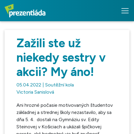
Zažili ste už
niekedy sestry v
akcii? My áno!
05.04.2022 | Soutěžní kola
Victoria Sanislová
Ani hrozné počasie motivovaných študentov
základnej a strednej školy nezastavilo, aby sa
dňa 5. 4. dostali na Gymnáziu sv. Edity
Steinovej v Košiciach a ukázali špičkovej
porote, aké hodnotné vie byť zručnosť