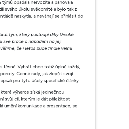
h týmů opadala nervozita a panovala
tili svého úkolu svědomitě a bylo tak z
ntiádě naskytla, a neváhají se přihlásit do
rat tým, který postoupí díky Divoké
ní své práce a nápadem na její
věříme, že i letos bude finále velmi
i těsné. Vyhrát chce totiž úplně každý,
oroty. Cenné rady, jak zlepšit svojí
epsali pro tyto účely specifické články.
 které výherce získá jedinečnou
 svůj cíl, kterým je dát příležitost
ádá umění komunikace a prezentace, se