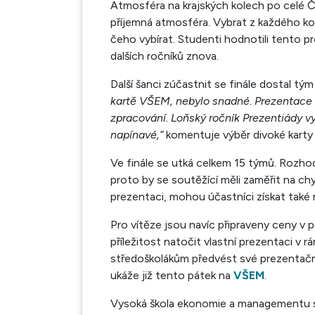
Atmosféra na krajských kolech po celé Č
příjemná atmosféra. Vybrat z každého kola
čeho vybírat. Studenti hodnotili tento pro
dalších ročníků znova.
Další šanci zúčastnit se finále dostal t
kartě VŠEM, nebylo snadné. Prezentace by
zpracování. Loňský ročník Prezentiády vyh
napínavé,“
komentuje výběr divoké karty ř
Ve finále se utká celkem 15 týmů. Rozhod
proto by se soutěžící měli zaměřit na chy
prezentaci, mohou účastníci získat také 
Pro vítěze jsou navíc připraveny ceny v
příležitost natočit vlastní prezentaci v r
středoškolákům předvést své prezentační
ukáže již tento pátek na
VŠEM
.
Vysoká škola ekonomie a managementu se 