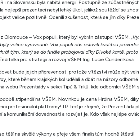
R i na Slovensku byla nabitá energií. Postupně ze zúčastněnýc
 nejlepší prezentaci nebyl lehký úkol, jelikož soutěžící se zhos
jekt velice pozitivně. Ocenili zkušenost, která se jím díky Preze
ým z Olomouce – Vox populi, který byl vybrán zástupci VŠEM.
„Vyb
ly velice vyrovnané. Vox populi nás oslovili kvalitou provede
rál tým, který se do finále probojoval díky Divoké kartě, proto 
editelka pro strategii a rozvoj VŠEM Ing. Lucie Čunderliková.
ovat bude jejich připravenost, protože vítězství může být velm
by, které během krajských kol udělali a dbát na názory odborné p
na webu Prezentiády v sekci Tipů & Triků, kde odborníci VŠEM s
 podobě stipendií na VŠEM. Novinkou je cena Hrdina VŠEM, díky
ámci profesionální platformy! Už teď je zřejmé, že Prezentiáda plní
 a komunikační dovednosti a rozvíjet je. Kdo však nejlépe ovl
těší na skvělé výkony a přeje všem finalistům hodně štěstí!