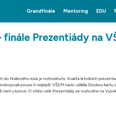
Grandfinále
Mentoring
EDU
 finále Prezentiády na V
ch do finálového kola je rozhodnuto. Kvalita letošních prezentac
probojovali pouze ti nejlepší. VŠEM navíc udělila Divokou kartu 
ště není u konce. O vítězi celé Prezentiády se rozhodne na Vys