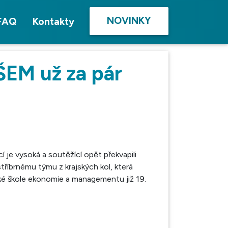
NOVINKY
FAQ
Kontakty
ŠEM už za pár
í je vysoká a soutěžící opět překvapili
stříbrnému týmu z krajských kol, která
oké škole ekonomie a managementu již 19.