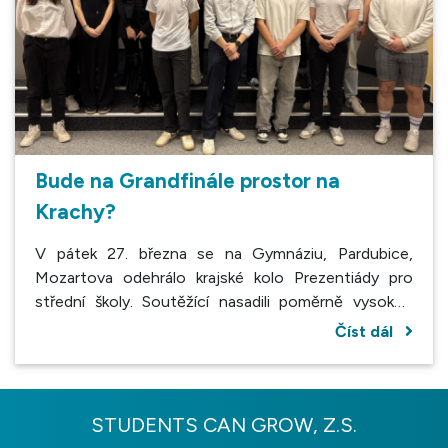
Bude na Grandfinále prostor na
Krachy?
V pátek 27. března se na Gymnáziu, Pardubice,
Mozartova odehrálo krajské kolo Prezentiády pro
střední školy. Soutěžící nasadili poměrně vysokou
laťku, a tak je ani porota nešetřila všetečnými dotazy.
Číst dál
STUDENTS CAN GROW, Z.S.