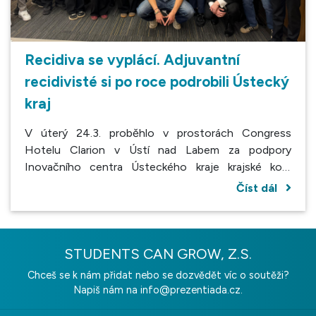
Recidiva se vyplácí. Adjuvantní
recidivisté si po roce podrobili Ústecký
kraj
V úterý 24.3. proběhlo v prostorách Congress
Hotelu Clarion v Ústí nad Labem za podpory
Inovačního centra Ústeckého kraje krajské kolo
Prezentiády v kategorii středních škol. Klání vyhrál
Číst dál
tým Adjuvantní recidivisté z Gymnázia Žatec a
společně s druhými Techniky z VOŠ a SPŠ strojní,
stavební a dopravní v Děčíně postoupili do
Grandfinále soutěže.
STUDENTS CAN GROW, Z.S.
Chceš se k nám přidat nebo se dozvědět víc o soutěži?
Napiš nám na
info@prezentiada.cz.