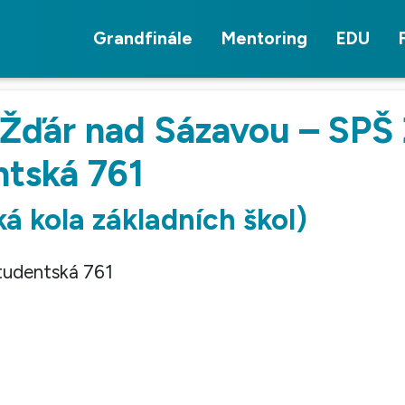
Grandfinále
Mentoring
EDU
 Žďár nad Sázavou – SPŠ
ntská 761
ká kola základních škol)
tudentská 761