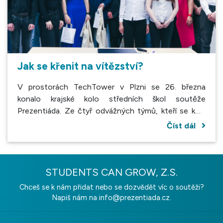
Jak se křenit na vítězství?
V prostorách TechTower v Plzni se 26. března
konalo krajské kolo středních škol soutěže
Prezentiáda. Ze čtyř odvážných týmů, kteří se kola
zúčastnili, obhájil své vítězství tým Už zase kření. Své
Číst dál
prezentace týmy zaměřili na témata Přirozeně
nepřirozené a A pak už nic.
STUDENTS CAN GROW, Z.S.
Chceš se k nám přidat nebo se dozvědět víc o soutěži?
Napiš nám na
info@prezentiada.cz.