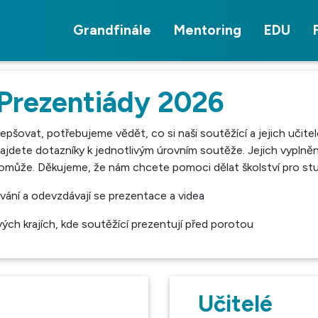
Grandfinále
Mentoring
EDU
 Prezentiády 2026
pšovat, potřebujeme vědět, co si naši soutěžící a jejich učit
najdete dotazníky k jednotlivým úrovním soutěže. Jejich vyplněn
omůže. Děkujeme, že nám chcete pomoci dělat školství pro stud
ování a odevzdávají se prezentace a videa
vých krajích, kde soutěžící prezentují před porotou
Učitelé